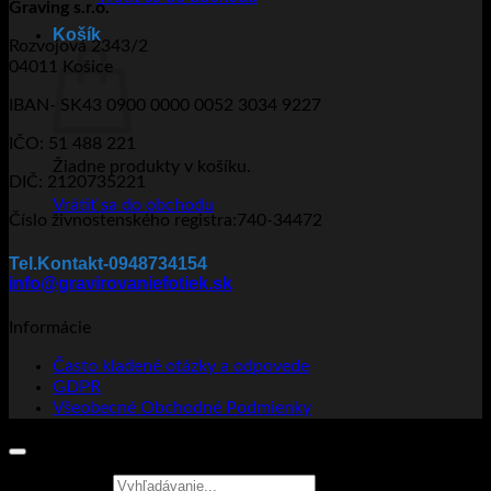
Graving s.r.o.
Košík
Rozvojová 2343/2
04011 Košice
IBAN- SK43 0900 0000 0052 3034 9227
IČO: 51 488 221
Žiadne produkty v košíku.
DIČ: 2120735221
Vrátiť sa do obchodu
Číslo živnostenského registra:740-34472
Tel.Kontakt-0948734154
info@gravirovaniefotiek.sk
Informácie
Často kladené otázky a odpovede
GDPR
Všeobecné Obchodné Podmienky
Hľadať: