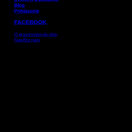
Blog
Prihlásenie
FACEBOOK
O gravírovaní do skla
Napíšte nám