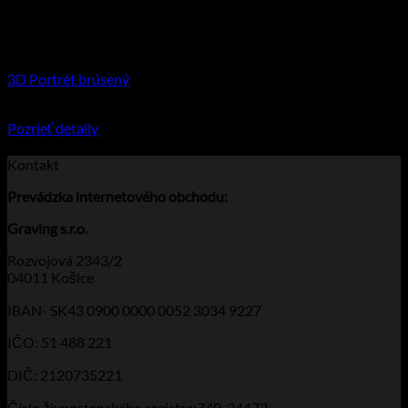
3D Portrét brúsený
€
79.95
–
€
117.90
Price range: €79.95 through €117.90
Pozrieť detaily
Tento produkt má viacero variantov. Možnosti
si môžete vybrať na stránke produktu.
Kontakt
Prevádzka
internetového obchodu:
Graving s.r.o.
Rozvojová 2343/2
04011 Košice
IBAN- SK43 0900 0000 0052 3034 9227
IČO: 51 488 221
DIČ: 2120735221
Číslo živnostenského registra:740-34472