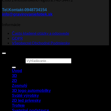
Tel.Kontakt-0948734154
info@gravirovaniefotiek.sk
Informácie
Často kladené otázky a odpovede
GDPR
Všeobecné Obchodné Podmienky
Hľadať:
Úvod
3D
2D
Zosnulý
3D logo automobilky
Sväté výrobky
2D led prívesky
Trofeje
Svetelné podstavce