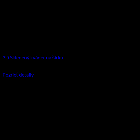
3D Sklenený kváder na šírku
€
35.95
–
€
204.90
Price range: €35.95 through €204.90
Pozrieť detaily
Tento produkt má viacero variantov. Možnosti
si môžete vybrať na stránke produktu.