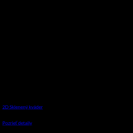
2D Sklenený kváder
€
29.95
–
€
144.90
Price range: €29.95 through €144.90
Pozrieť detaily
Tento produkt má viacero variantov. Možnosti
si môžete vybrať na stránke produktu.