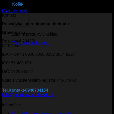
Košík
€
9.95
Pozrieť detaily
Kontakt
Prevádzka
internetového obchodu:
Graving s.r.o.
Žiadne produkty v košíku.
Rozvojová 2343/2
Vrátiť sa do obchodu
04011 Košice
IBAN- SK43 0900 0000 0052 3034 9227
IČO: 51 488 221
DIČ: 2120735221
Číslo živnostenského registra:740-34472
Tel.Kontakt-0948734154
info@gravirovaniefotiek.sk
Informácie
Často kladené otázky a odpovede