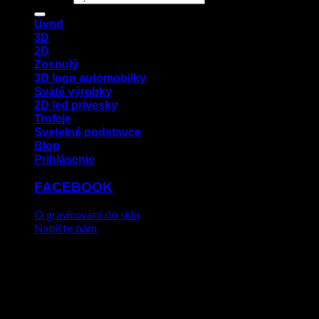
Úvod
3D
2D
Zosnulý
3D logo automobilky
Sväté výrobky
2D led prívesky
Trofeje
Svetelné podstavce
Blog
Prihlásenie
FACEBOOK
O gravírovaní do skla
Napíšte nám