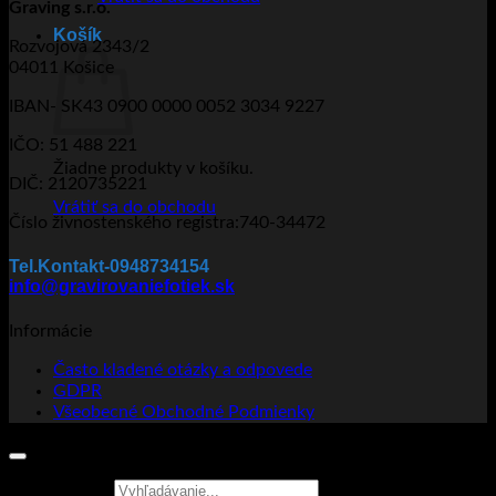
Graving s.r.o.
Košík
Rozvojová 2343/2
04011 Košice
IBAN- SK43 0900 0000 0052 3034 9227
IČO: 51 488 221
Žiadne produkty v košíku.
DIČ: 2120735221
Vrátiť sa do obchodu
Číslo živnostenského registra:740-34472
Tel.Kontakt-0948734154
info@gravirovaniefotiek.sk
Informácie
Často kladené otázky a odpovede
GDPR
Všeobecné Obchodné Podmienky
Hľadať: