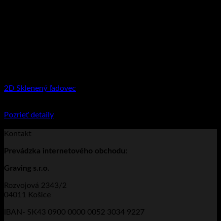
2D Sklenený ľadovec
€
44.95
–
€
124.90
Price range: €44.95 through €124.90
Pozrieť detaily
Tento produkt má viacero variantov. Možnosti
si môžete vybrať na stránke produktu.
Kontakt
Prevádzka
internetového obchodu:
Graving s.r.o.
Rozvojová 2343/2
04011 Košice
IBAN- SK43 0900 0000 0052 3034 9227