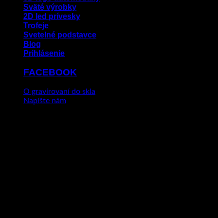
Sväté výrobky
2D led prívesky
Trofeje
Svetelné podstavce
Blog
Prihlásenie
FACEBOOK
O gravírovaní do skla
Napíšte nám