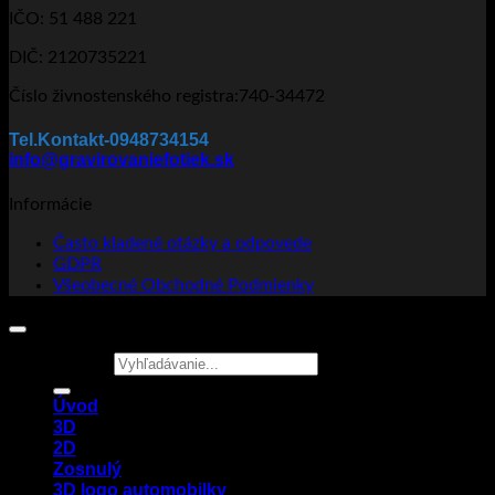
IČO: 51 488 221
DIČ: 2120735221
Číslo živnostenského registra:740-34472
Tel.Kontakt-0948734154
info@gravirovaniefotiek.sk
Informácie
Často kladené otázky a odpovede
GDPR
Všeobecné Obchodné Podmienky
Hľadať:
Úvod
3D
2D
Zosnulý
3D logo automobilky