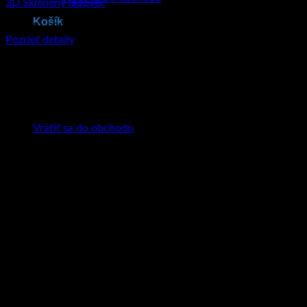
3D Sklenený ľadovec
Košík
€
50.95
–
€
154.90
Price range: €50.95 through €154.90
Pozrieť detaily
Tento produkt má viacero variantov. Možnosti
si môžete vybrať na stránke produktu.
Žiadne produkty v košíku.
Vrátiť sa do obchodu