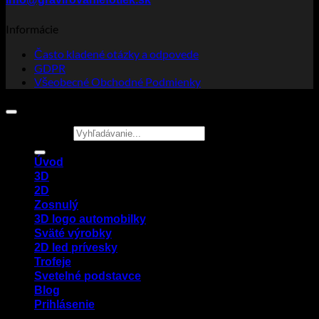
Informácie
Často kladené otázky a odpovede
GDPR
Všeobecné Obchodné Podmienky
Hľadať:
Úvod
3D
2D
Zosnulý
3D logo automobilky
Sväté výrobky
2D led prívesky
Trofeje
Svetelné podstavce
Blog
Prihlásenie