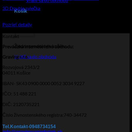
Vrátiť sa do obchodu
3D Double sviečka
Košík
€
75.95
–
€
93.90
Price range: €75.95 through €93.90
Pozrieť detaily
Tento produkt má viacero variantov. Možnosti
si môžete vybrať na stránke produktu.
Kontakt
Žiadne produkty v košíku.
Prevádzka
internetového obchodu:
Vrátiť sa do obchodu
Graving s.r.o.
Rozvojová 2343/2
04011 Košice
IBAN- SK43 0900 0000 0052 3034 9227
IČO: 51 488 221
DIČ: 2120735221
Číslo živnostenského registra:740-34472
Tel.Kontakt-0948734154
info@gravirovaniefotiek.sk