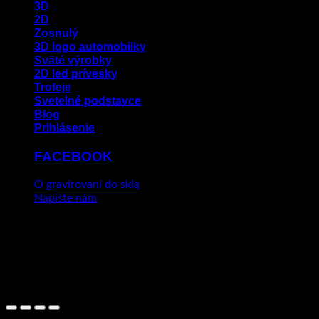
3D
2D
Zosnulý
3D logo automobilky
Sväté výrobky
2D led prívesky
Trofeje
Svetelné podstavce
Blog
Prihlásenie
FACEBOOK
O gravírovaní do skla
Napíšte nám