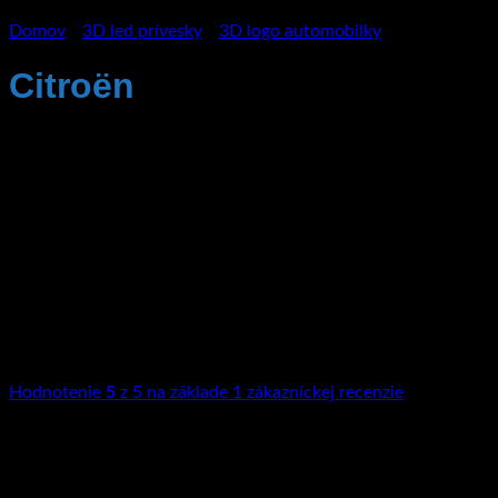
Domov
/
3D led prívesky
/
3D logo automobilky
Citroën
Hodnotenie
5
z 5 na základe
1
zákazníckej recenzie
€
11.95
Vygravírujeme Vám do ledkového prívesku 3D logo
automobilky Citroën s vašou ŠPZ alebo vaším vlastým