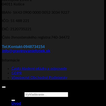
04011 Košice
IBAN- SK43 0900 0000 0052 3034 9227
IČO: 51 488 221
DIČ: 2120735221
Číslo živnostenského registra:740-34472
Tel.Kontakt-0948734154
info@gravirovaniefotiek.sk
Informácie
Často kladené otázky a odpovede
GDPR
Všeobecné Obchodné Podmienky
Hľadať:
Úvod