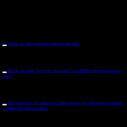
otvorí okno, ktoré vám umožní vybrať si fotografiu vo vašom
zariadení. Čím vyššej kvality nám pošlete fotku, tým bude
Vaša fotografia v krištáľovom skle vyzerať krajšie.
Najvhodnejšie sú fotografie priamo z vášho telefónu, alebo
fotoaparátu, ktoré majú minimálne 1Mb. Neodporúčame
posielať fotografie stiahnuté z Facebooku alebo instagramu,
keďže Facebook výrazne znižuje kvalitu fotky. Pre nahratie
fotografie je maximálny limit veľkosti 15 MB.
Nedá sa vám nahrať vaša fotografia?
Pokiaľ sa nedarí nahrať vašu fotografiu na našej webovej
stránke, pošlite nám ju na náš email
info@gravirovaniefotiek.sk aj s vašim telefónnym číslom a náš
grafik vás bude kontaktovať.
Bude pozadie, ktoré je na mojej fotografii vygravírované v
skle?
Pri 2D prevedení je to individuálne, pokiaľ si zákazník praje
pozadie odstrániť, naši grafici tak urobia, pokiaľ sa zákazník
nezmieni, grafik vždy zváži či sa pozadie ponechá alebo
odstráni. Pri 3D prevedení sa pozadie vždy odstraňuje.
Dá sa pridať do skla viac osôb ako je pri jednotlivom tvare
a veľkosti odporúčané?
Odporúčaný počet osôb do každého krištáľu bol navrhnutý
našimi technikmi tak, aby pri malých, stredných a veľkých
sklách nemohol byť počet osôb príliš preplnený, viac ako je