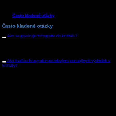
Často kladené otázky
Často kladené otázky
Ako sa gravíruju fotografie do krištáľu?
Je to proces, ktorým laser vyryje fotografie alebo texty do
vášho krištáľu. Po nastavení laseru na sklo a jeho spustení je
energia lúča taká intenzívna, že sa jeho štruktúra mení a
vytvára tým obraz z tisícov malých bodiek.
Akú kvalitu fotografie potrebujem pre najlepší výsledok v
krištály?
Prímame väčšiu časť fotografií, ale pri niektorých situáciach
zákazník pošle fotografiu, ktorá nespĺňa normy pixlov a v
takomto prípade zákazníka kontaktujeme a požadujeme
náhradnú fotografiu. Pre najlepší výsledok sa treba vyhnúť
fotografiám, ktoré sú rozmazané, tmavé alebo príliš
znehodnotené vekom. Najvhodnejšie je poslať fotografie,
ktoré majú minimálne 1MB a nie sú už sťahované zo
sociálnych sieti ako je FB alebo Instagram, ale sú priamo z
vášho mobilného zariadenia v riadnej kvalite. Facebook a
Instagram enormne znižuje kvalitu vašich fotiek a konvertuje