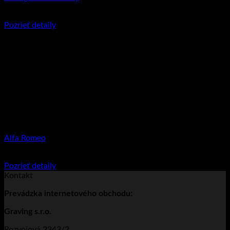
€
11.95
Pozrieť detaily
Alfa Romeo
€
11.95
Pozrieť detaily
Kontakt
Prevádzka
internetového obchodu:
Graving s.r.o.
Rozvojová 2343/2