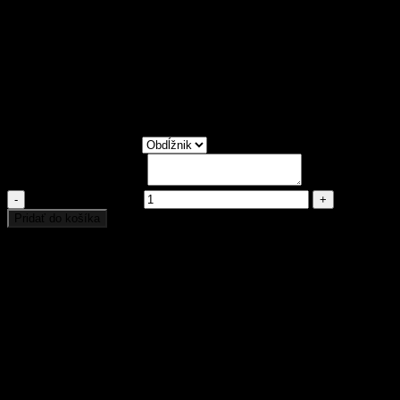
venovaním.
Každá kľúčenka vám príde v peknej darčekovej krabičke.
Pri každom prívesku si môžte zvoliť farbu modrého alebo
červeného podsvietenia.
Poteš najbližšieho týmto jedinečným darčekom,ktorý ti
vyrobíme na mieru.
Gravírovaniefotiek už potešilo stovky spokojných zákaznikov.
Vyberte tvar prívesku
Dodatočné informácie
množstvo Citroën
Pridať do košíka