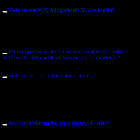
ich do úplne malých pixlov.
Viete premeniť 2D fotografiu do 3D prevedenia?
Áno, naši kvalifikovaní dizajnéri pracujú s najnovšou
technológiou na konverziu fotografií. Vaše obrázky
premodelujú z 2D prevedenia do 3Dimenzionálnej podoby.
Stačí iba nahrať svoju fotografiu na našej webovej stránke
www.gravirovaniefotiek.sk a my vám vytvoríme jedinečný
darček.
Dá sa vygravírovať do 3D prevedenia aj domáci miláčik
alebo objekt ako napríklad motorka, auto, a podobne?
Áno vieme vytvoriť aj 3D z fotografie psíka, mačky alebo
rôznych zvieratiek/objektov.
Viete vytvoriť do 3D aj logo našej firmy?
Samozrejme, stačí nahrať logo v čo najlepšej kvalite na našej
stránke a naši grafici ho vymodelujú a vygravírujú do vami
zvoleného skla . V pár prípadoch sa ale môže stať, že vaše logo
bude príliš komplexné alebo zliate a v takom prípade sa dá
zrealizovať iba ako 2D. Pokiaľ si nie ste istý kvalitou, alebo
logom neváhajte nás kontaktovať na našom emaily
info@gravirovaniefotiek.sk
Ako nahrať fotografiu, ktorú chcem v krištály?
Vyberte si tvar skla do ktorého budeme gravírovať vašu
fotografiu a v políčku „Nahrať fotografiu/Vybrať súbor“ sa