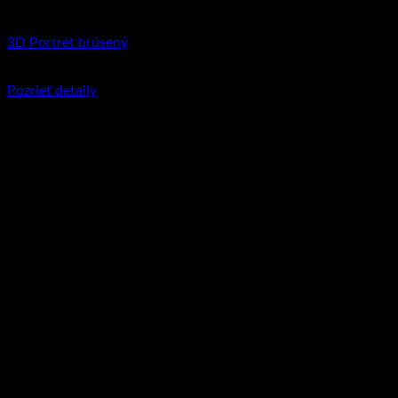
3D Portrét brúsený
€
79.95
–
€
117.90
Price range: €79.95 through €117.90
Pozrieť detaily
Tento produkt má viacero variantov. Možnosti
si môžete vybrať na stránke produktu.