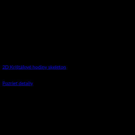
2D Krištáľové hodiny skeleton
€
94.95
–
€
106.90
Price range: €94.95 through €106.90
Pozrieť detaily
Tento produkt má viacero variantov. Možnosti
si môžete vybrať na stránke produktu.