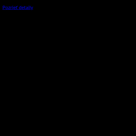
€
29.95
–
€
89.90
Price range: €29.95 through €89.90
Pozrieť detaily
Tento produkt má viacero variantov. Možnosti
si môžete vybrať na stránke produktu.