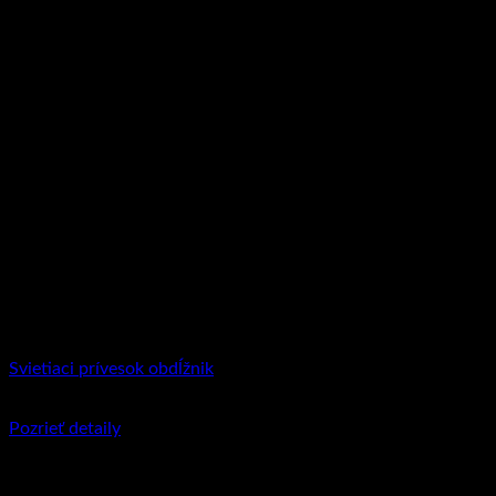
Svietiaci prívesok obdĺžnik
€
21.95
Pozrieť detaily
Tento produkt má viacero variantov. Možnosti
si môžete vybrať na stránke produktu.