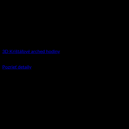
3D Krištáľové arched hodiny
€
105.95
–
€
147.90
Price range: €105.95 through €147.90
Pozrieť detaily
Tento produkt má viacero variantov. Možnosti
si môžete vybrať na stránke produktu.