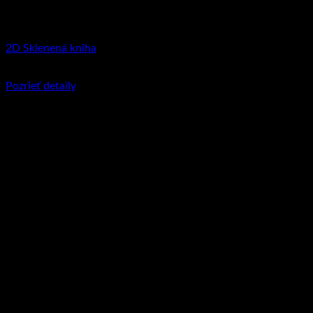
Nie je na sklade
2D Sklenená kniha
€
69.95
–
€
81.90
Price range: €69.95 through €81.90
Pozrieť detaily
Tento produkt má viacero variantov. Možnosti
si môžete vybrať na stránke produktu.