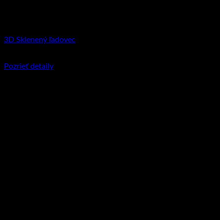
3D Sklenený ľadovec
€
50.95
–
€
154.90
Price range: €50.95 through €154.90
Pozrieť detaily
Tento produkt má viacero variantov. Možnosti
si môžete vybrať na stránke produktu.