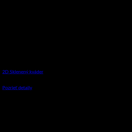
2D Sklenený kváder
€
29.95
–
€
144.90
Price range: €29.95 through €144.90
Pozrieť detaily
Tento produkt má viacero variantov. Možnosti
si môžete vybrať na stránke produktu.