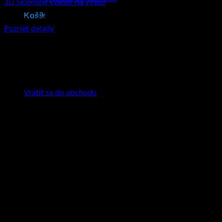
3D Sklenený kváder na výšku
Košík
€
35.95
–
€
204.90
Price range: €35.95 through €204.90
Pozrieť detaily
Tento produkt má viacero variantov. Možnosti
si môžete vybrať na stránke produktu.
Žiadne produkty v košíku.
Vrátiť sa do obchodu