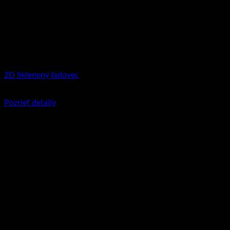
2D Sklenený ľadovec
€
44.95
–
€
124.90
Price range: €44.95 through €124.90
Pozrieť detaily
Tento produkt má viacero variantov. Možnosti
si môžete vybrať na stránke produktu.