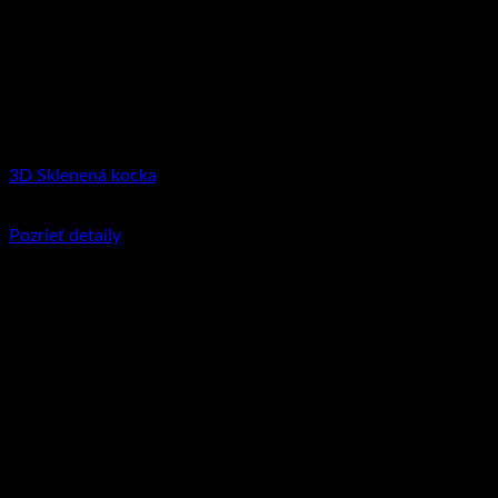
3D Sklenená kocka
€
35.95
–
€
119.90
Price range: €35.95 through €119.90
Pozrieť detaily
Tento produkt má viacero variantov. Možnosti
si môžete vybrať na stránke produktu.