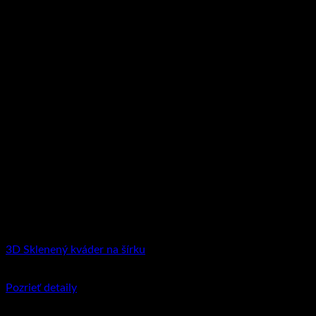
3D Sklenený kváder na šírku
€
35.95
–
€
204.90
Price range: €35.95 through €204.90
Pozrieť detaily
Tento produkt má viacero variantov. Možnosti
si môžete vybrať na stránke produktu.