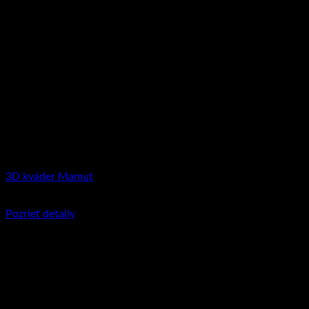
3D kváder Mamut
€
255.95
–
€
297.90
Price range: €255.95 through €297.90
Pozrieť detaily
Tento produkt má viacero variantov. Možnosti
si môžete vybrať na stránke produktu.