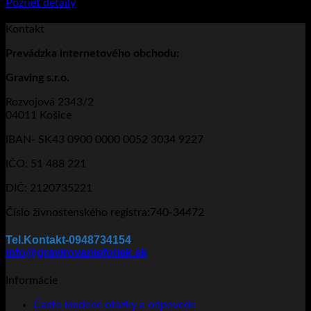
Pozrieť detaily
Tento produkt má viacero variantov. Možnosti
si môžete vybrať na stránke produktu.
Kontakt
Prevádzka
internetového obchodu:
Graving s.r.o.
Rozvojová 2343/2
04011 Košice
IBAN- SK43 0900 0000 0052 3034 9227
IČO: 51 488 221
DIČ: 2120735221
Číslo živnostenského registra:740-34472
Tel.Kontakt-0948734154
info@gravirovaniefotiek.sk
Informácie
Často kladené otázky a odpovede