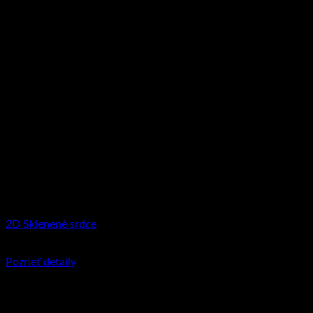
2D Sklenené srdce
€
31.95
–
€
109.90
Price range: €31.95 through €109.90
Pozrieť detaily
Tento produkt má viacero variantov. Možnosti
si môžete vybrať na stránke produktu.