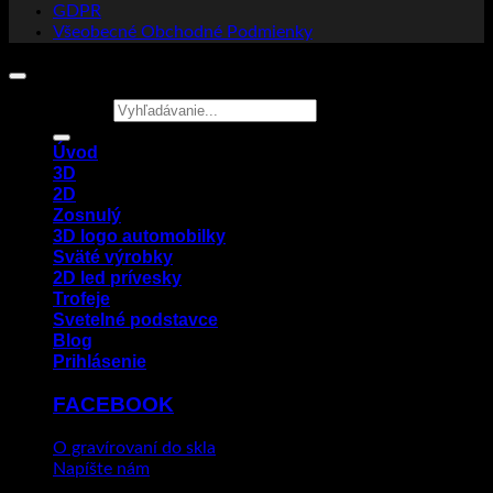
GDPR
Všeobecné Obchodné Podmienky
Hľadať:
Úvod
3D
2D
Zosnulý
3D logo automobilky
Sväté výrobky
2D led prívesky
Trofeje
Svetelné podstavce
Blog
Prihlásenie
FACEBOOK
O gravírovaní do skla
Napíšte nám