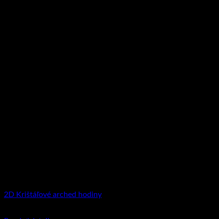
2D Krištáľové arched hodiny
€
99.95
–
€
111.90
Price range: €99.95 through €111.90