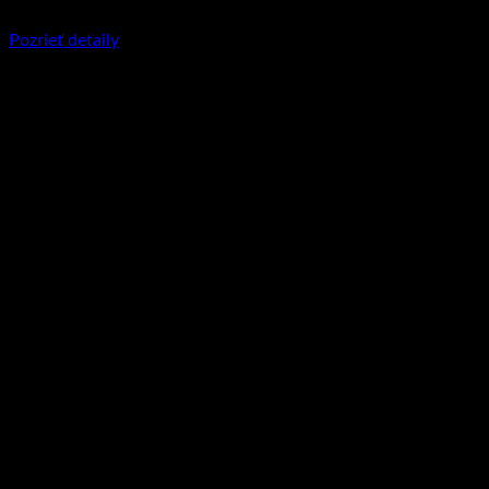
€
21.95
Pozrieť detaily
Tento produkt má viacero variantov. Možnosti
si môžete vybrať na stránke produktu.