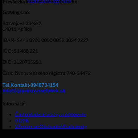
Vrátiť sa do obchodu
Prevádzka
internetového obchodu:
Graving s.r.o.
Rozvojová 2343/2
04011 Košice
IBAN- SK43 0900 0000 0052 3034 9227
IČO: 51 488 221
DIČ: 2120735221
Číslo živnostenského registra:740-34472
Tel.Kontakt-0948734154
info@gravirovaniefotiek.sk
Informácie
Často kladené otázky a odpovede
GDPR
Všeobecné Obchodné Podmienky