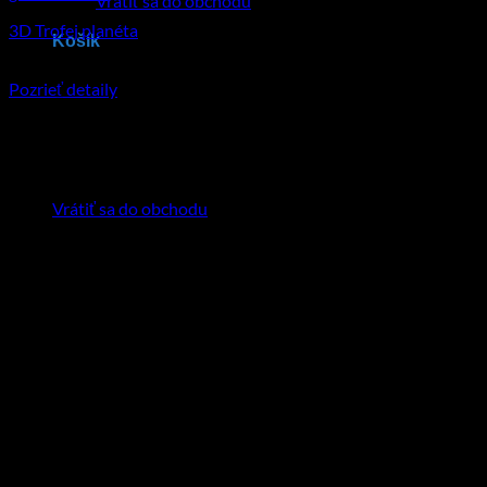
Vrátiť sa do obchodu
3D Trofej planéta
Košík
€
35.95
–
€
56.90
Price range: €35.95 through €56.90
Pozrieť detaily
Tento produkt má viacero variantov. Možnosti
si môžete vybrať na stránke produktu.
Žiadne produkty v košíku.
Vrátiť sa do obchodu