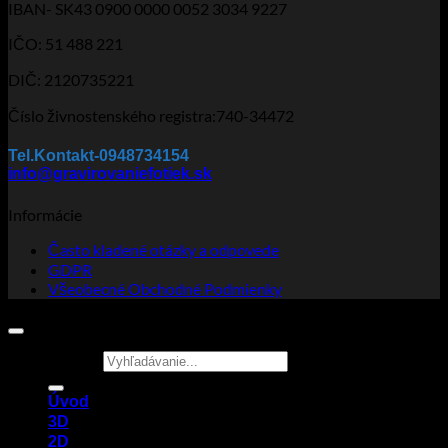
IBAN- SK43 0900 0000 0052 3034 9227
IČO: 51 488 221
DIČ: 2120735221
Číslo živnostenského registra:740-34472
Tel.Kontakt-0948734154
info@gravirovaniefotiek.sk
Informácie
Často kladené otázky a odpovede
GDPR
Všeobecné Obchodné Podmienky
Hľadať:
Úvod
3D
2D