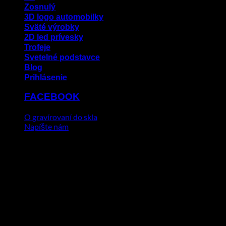
Zosnulý
3D logo automobilky
Sväté výrobky
2D led prívesky
Trofeje
Svetelné podstavce
Blog
Prihlásenie
FACEBOOK
O gravírovaní do skla
Napíšte nám