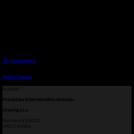
3D Trofej glóbus
€
35.95
–
€
50.90
Price range: €35.95 through €50.90
Pozrieť detaily
Tento produkt má viacero variantov. Možnosti
si môžete vybrať na stránke produktu.
Kontakt
Prevádzka
internetového obchodu:
Graving s.r.o.
Rozvojová 2343/2
04011 Košice