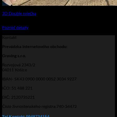
3D Double sviečka
€
75.95
–
€
93.90
Price range: €75.95 through €93.90
Pozrieť detaily
Tento produkt má viacero variantov. Možnosti
si môžete vybrať na stránke produktu.
Kontakt
Prevádzka
internetového obchodu:
Graving s.r.o.
Rozvojová 2343/2
04011 Košice
IBAN- SK43 0900 0000 0052 3034 9227
IČO: 51 488 221
DIČ: 2120735221
Číslo živnostenského registra:740-34472
Tel.Kontakt-0948734154