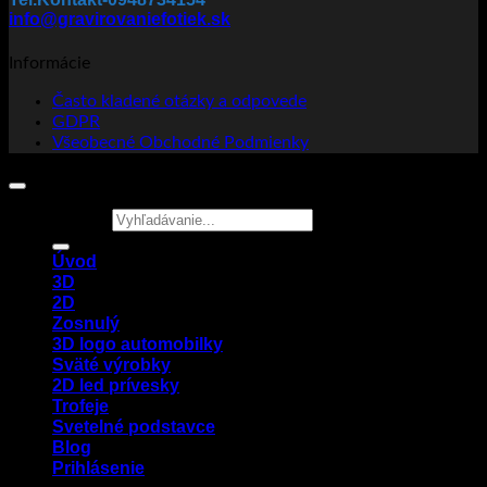
info@gravirovaniefotiek.sk
Informácie
Často kladené otázky a odpovede
GDPR
Všeobecné Obchodné Podmienky
Hľadať:
Úvod
3D
2D
Zosnulý
3D logo automobilky
Sväté výrobky
2D led prívesky
Trofeje
Svetelné podstavce
Blog
Prihlásenie