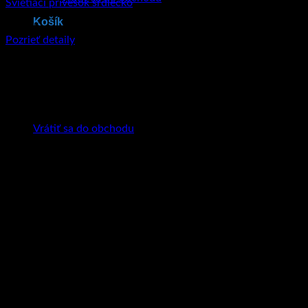
Svietiaci prívesok srdiečko
Košík
€
21.95
Pozrieť detaily
Tento produkt má viacero variantov. Možnosti
si môžete vybrať na stránke produktu.
Žiadne produkty v košíku.
Vrátiť sa do obchodu