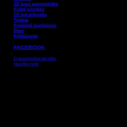
3D logo automobilky
Sväté výrobky
2D led prívesky
Trofeje
Svetelné podstavce
Blog
Prihlásenie
FACEBOOK
O gravírovaní do skla
Napíšte nám