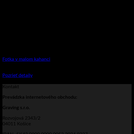
Fotka v malom kahanci
€
34.95
Pozrieť detaily
Tento produkt má viacero variantov. Možnosti
si môžete vybrať na stránke produktu.
Kontakt
Prevádzka
internetového obchodu:
Graving s.r.o.
Rozvojová 2343/2
04011 Košice