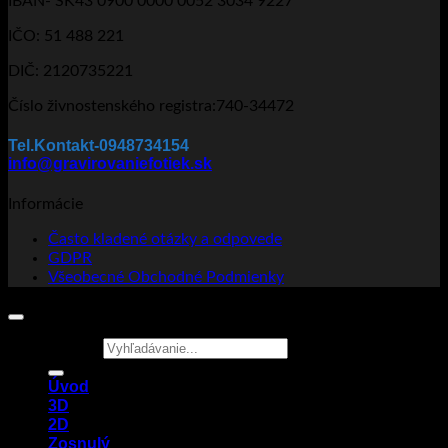
IBAN- SK43 0900 0000 0052 3034 9227
IČO: 51 488 221
DIČ: 2120735221
Číslo živnostenského registra:740-34472
Tel.Kontakt-0948734154
info@gravirovaniefotiek.sk
Informácie
Často kladené otázky a odpovede
GDPR
Všeobecné Obchodné Podmienky
Hľadať:
Úvod
3D
2D
Zosnulý