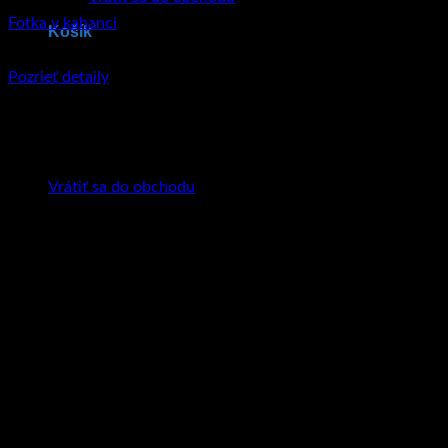
Fotka v kahanci
Košík
€
49.95
Pozrieť detaily
Tento produkt má viacero variantov. Možnosti
si môžete vybrať na stránke produktu.
Žiadne produkty v košíku.
Vrátiť sa do obchodu