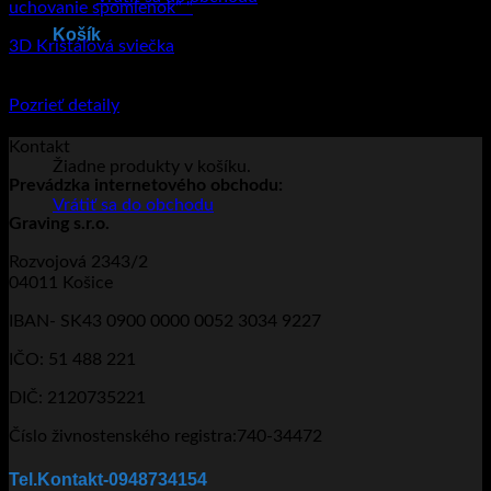
Košík
3D Krištáľová sviečka
€
44.95
–
€
56.95
Price range: €44.95 through €56.95
Pozrieť detaily
Tento produkt má viacero variantov. Možnosti
si môžete vybrať na stránke produktu.
Kontakt
Žiadne produkty v košíku.
Prevádzka
internetového obchodu:
Vrátiť sa do obchodu
Graving s.r.o.
Rozvojová 2343/2
04011 Košice
IBAN- SK43 0900 0000 0052 3034 9227
IČO: 51 488 221
DIČ: 2120735221
Číslo živnostenského registra:740-34472
Tel.Kontakt-0948734154